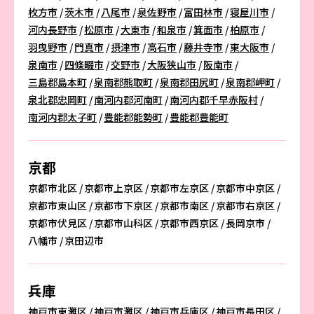
枚方市
茨木市
八尾市
泉佐野市
富田林市
寝屋川市
河内長野市
松原市
大東市
和泉市
箕面市
柏原市
羽曳野市
門真市
摂津市
高石市
藤井寺市
東大阪市
泉南市
四條畷市
交野市
大阪狭山市
阪南市
三島郡島本町
泉南郡熊取町
泉南郡田尻町
泉南郡岬町
泉北郡忠岡町
南河内郡河南町
南河内郡千早赤阪村
南河内郡太子町
豊能郡能勢町
豊能郡豊能町
京都
京都市北区
京都市上京区
京都市左京区
京都市中京区
京都市東山区
京都市下京区
京都市南区
京都市右京区
京都市伏見区
京都市山科区
京都市西京区
長岡京市
八幡市
京田辺市
兵庫
神戸市東灘区
神戸市灘区
神戸市兵庫区
神戸市長田区