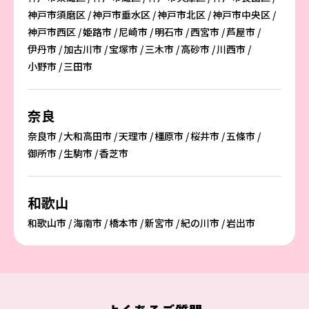
神戸市須磨区
神戸市垂水区
神戸市北区
神戸市中央区
神戸市西区
姫路市
尼崎市
明石市
西宮市
芦屋市
伊丹市
加古川市
宝塚市
三木市
高砂市
川西市
小野市
三田市
奈良
奈良市
大和高田市
天理市
橿原市
桜井市
五條市
御所市
生駒市
香芝市
和歌山
和歌山市
海南市
橋本市
新宮市
紀の川市
岩出市