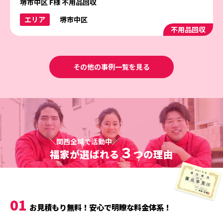
堺市中区 F様 不用品回収
エリア
堺市中区
不用品回収
その他の事例一覧を見る
＼関西全域で活動中／
３
福家が選ばれる
つの理由
01
お見積もり無料！安心で明瞭な料金体系！