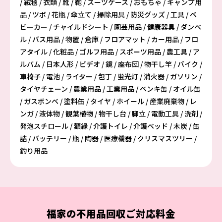
/ 絨毯 / 衣類 / 靴 / 鞄 / スーツケース / おもちゃ / キャンプ用
品 / ツボ / 花瓶 / 傘立て / 掃除用具 / 防災グッズ / 工具 / ベ
ビーカー / チャイルドシート / 園芸用品 / 健康器具 / ダンベ
ル / バス用品 / 物置 / 倉庫 / フロアマット / カー用品 / フロ
アタイル / 化粧品 / ゴルフ用品 / スポーツ用品 / 農工具 / ア
ルバム / 日本人形 / ビデオ / 鏡 / 座布団 / 物干し竿 / バイク /
車椅子 / 電池 / ライター / 包丁 / 蛍光灯 / 消火器 / ガソリン /
タイヤチェーン / 農業用品 / 工業用品 / ペンキ缶 / オイル缶
/ ガスボンベ / 塗料缶 / タイヤ / ホイール / 産業廃棄物 / レ
ンガ / 液体物 / 観葉植物 / 物干し台 / 脚立 / 電動工具 / 洗剤 /
発泡スチロール / 額縁 / 介護トイレ / 介護ベッド / 木炭 / 缶
詰 / バッテリー / 瓶 / 陶器 / 医療機器 / クリスマスツリー /
釣り用品
福家の
不用品回収
ご対応料金