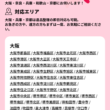
大阪・奈良・兵庫・和歌山・京都にお伺いします！
対応エリア
大阪・兵庫・京都は遺品整理の即日対応も可能。
お急ぎの方や、遠方の方もまずは一度、お気軽にご相談くださ
い。
大阪
大阪市都島区
大阪市福島区
大阪市此花区
大阪市西区
大阪市港区
大阪市大正区
大阪市天王寺区
大阪市浪速区
大阪市西淀川区
大阪市東淀川区
大阪市東成区
大阪市生野区
大阪市旭区
大阪市城東区
大阪市阿倍野区
大阪市住吉区
大阪市東住吉区
大阪市西成区
大阪市淀川区
大阪市鶴見区
大阪市住之江区
大阪市平野区
大阪市北区
大阪市中央区
堺市堺区
堺市中区
堺市東区
堺市西区
堺市南区
堺市北区
堺市美原区
岸和田市
豊中市
池田市
吹田市
泉大津市
高槻市
貝塚市
守口市