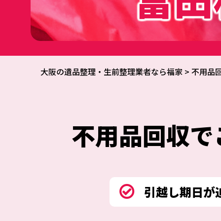
大阪の遺品整理・生前整理業者なら福家
>
不用品
不用品回収
で
引越し期日が