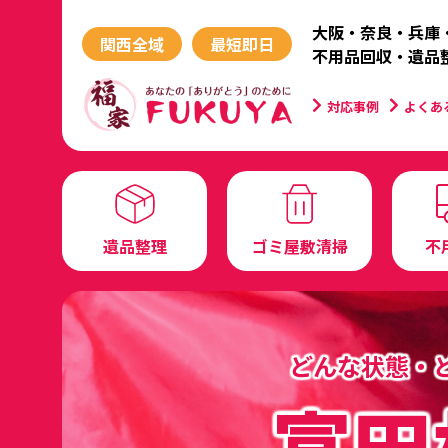
大阪・奈良・兵庫
関西全域
最短即日
不用品回収・遺品
対応事例
よくあ
遺品整理
ゴミ屋敷清掃
不
どんな状態・
富田