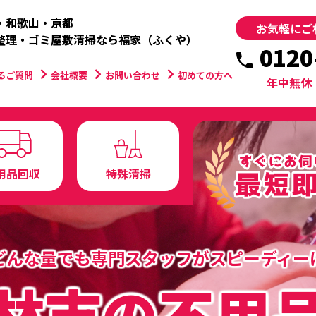
・和歌山・京都
お気軽にご
整理・ゴミ屋敷清掃なら福家（ふくや）
0120
るご質問
会社概要
お問い合わせ
初めての方へ
年中無休
用品回収
特殊清掃
どんな量でも
専門スタッフがスピーディー
林市の不用