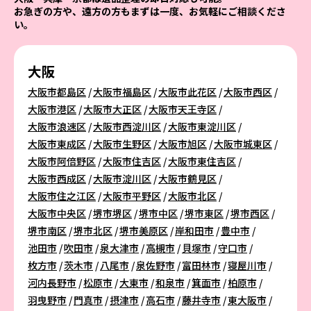
お急ぎの方や、遠方の方もまずは一度、お気軽にご相談くださ
い。
大阪
大阪市都島区
大阪市福島区
大阪市此花区
大阪市西区
大阪市港区
大阪市大正区
大阪市天王寺区
大阪市浪速区
大阪市西淀川区
大阪市東淀川区
大阪市東成区
大阪市生野区
大阪市旭区
大阪市城東区
大阪市阿倍野区
大阪市住吉区
大阪市東住吉区
大阪市西成区
大阪市淀川区
大阪市鶴見区
大阪市住之江区
大阪市平野区
大阪市北区
大阪市中央区
堺市堺区
堺市中区
堺市東区
堺市西区
堺市南区
堺市北区
堺市美原区
岸和田市
豊中市
池田市
吹田市
泉大津市
高槻市
貝塚市
守口市
枚方市
茨木市
八尾市
泉佐野市
富田林市
寝屋川市
河内長野市
松原市
大東市
和泉市
箕面市
柏原市
羽曳野市
門真市
摂津市
高石市
藤井寺市
東大阪市