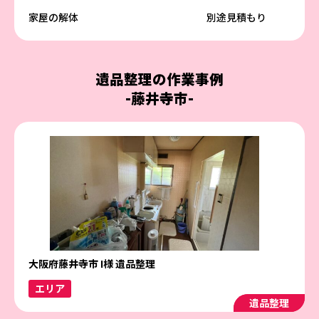
家屋の解体
別途見積もり
遺品整理の作業事例
-藤井寺市-
大阪府藤井寺市 I様 遺品整理
エリア
遺品整理
遺品整理