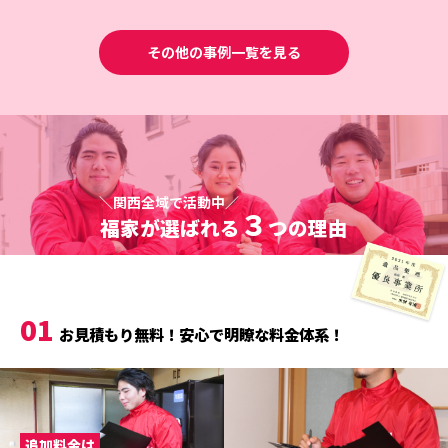
その他の事例一覧を見る
＼関西全域で活動中／
３
福家が選ばれる
つの理由
01
お見積もり無料！安心で明瞭な料金体系！
追加料金は