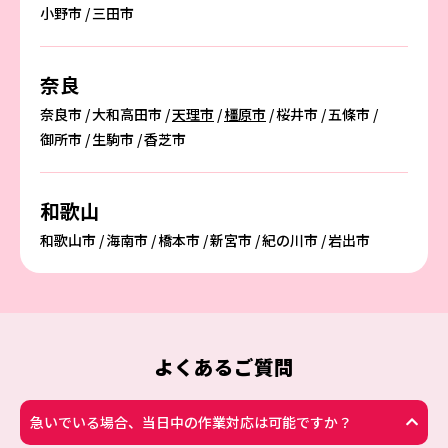
小野市
三田市
奈良
奈良市
大和高田市
天理市
橿原市
桜井市
五條市
御所市
生駒市
香芝市
和歌山
和歌山市
海南市
橋本市
新宮市
紀の川市
岩出市
よくあるご質問
急いでいる場合、当日中の作業対応は可能ですか？