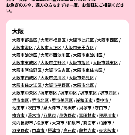
お急ぎの方や、遠方の方もまずは一度、お気軽にご相談くださ
い。
大阪
大阪市都島区
大阪市福島区
大阪市此花区
大阪市西区
大阪市港区
大阪市大正区
大阪市天王寺区
大阪市浪速区
大阪市西淀川区
大阪市東淀川区
大阪市東成区
大阪市生野区
大阪市旭区
大阪市城東区
大阪市阿倍野区
大阪市住吉区
大阪市東住吉区
大阪市西成区
大阪市淀川区
大阪市鶴見区
大阪市住之江区
大阪市平野区
大阪市北区
大阪市中央区
堺市堺区
堺市中区
堺市東区
堺市西区
堺市南区
堺市北区
堺市美原区
岸和田市
豊中市
池田市
吹田市
泉大津市
高槻市
貝塚市
守口市
枚方市
茨木市
八尾市
泉佐野市
富田林市
寝屋川市
河内長野市
松原市
大東市
和泉市
箕面市
柏原市
羽曳野市
門真市
摂津市
高石市
藤井寺市
東大阪市