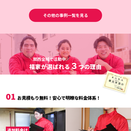
その他の事例一覧を見る
＼関西全域で活動中／
３
福家が選ばれる
つの理由
01
お見積もり無料！安心で明瞭な料金体系！
追加料金は