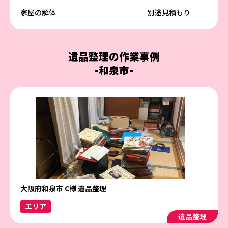
家屋の解体
別途見積もり
遺品整理の作業事例
-和泉市-
大阪府和泉市 C様 遺品整理
エリア
遺品整理
遺品整理