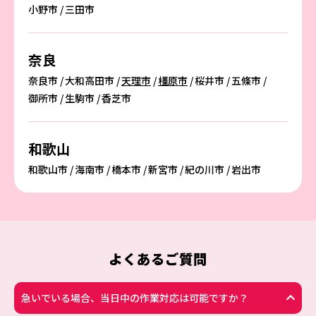
小野市
三田市
奈良
奈良市
大和高田市
天理市
橿原市
桜井市
五條市
御所市
生駒市
香芝市
和歌山
和歌山市
海南市
橋本市
新宮市
紀の川市
岩出市
よくあるご質問
急いでいる場合、当日中の作業対応は可能ですか？