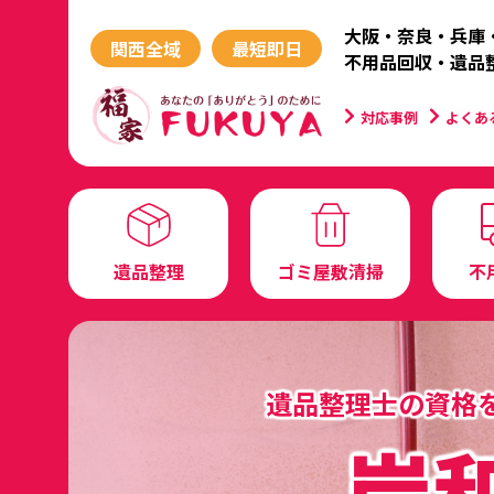
大阪・奈良・兵庫
関西全域
最短即日
不用品回収・遺品
対応事例
よくあ
遺品整理
ゴミ屋敷清掃
不
遺品整理士の資格
岸