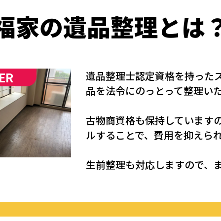
福家の
遺品整理
とは
ER
遺品整理士認定資格を持った
品を法令にのっとって整理い
古物商資格も保持しています
ルすることで、費用を抑えら
生前整理も対応しますので、