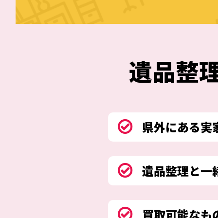
遺品整
県外にある実
遺品整理と一
買取可能なも