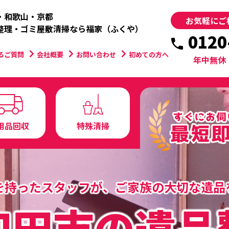
・和歌山・京都
お気軽にご
整理・ゴミ屋敷清掃なら福家（ふくや）
0120
るご質問
会社概要
お問い合わせ
初めての方へ
年中無休
用品回収
特殊清掃
を持ったスタッフが、
ご家族の大切な遺品
和田市の遺品